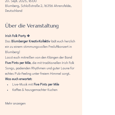
20. Sept. 2025, 16:00
Blumberg, Schloßstraße 2, 16356 Ahrensfelde,
Deutschland
Über die Veranstaltung
Irish Folk Party 
🍀
Das 
Blumberger KreativKollektiv
 lädt euch herzlich 
ein zu einem stimmungsvollen Freiluftkonzert in 
Blumberg!
Lasst euch mitreißen von den Klängen der Band 
Five Pints per Mile
, die mit traditionellen Irish Folk 
Songs, packenden Rhythmen und guter Laune für 
echtes Pub-Feeling unter freiem Himmel sorgt.
Was euch erwartet:
Live-Musik mit 
Five Pints per Mile
Kaffee & hausgemachter Kuchen
Mehr anzeigen